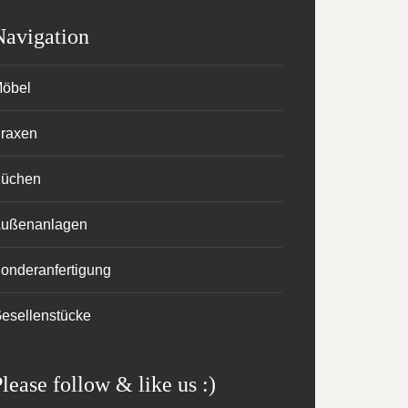
Navigation
öbel
raxen
üchen
ußenanlagen
onderanfertigung
esellenstücke
lease follow & like us :)