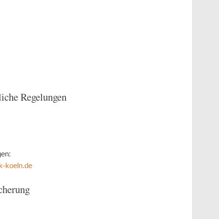
liche Regelungen
gen:
k-koeln.de
icherung