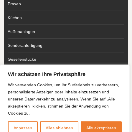
Praxen
Küchen
Außenanlagen
Sonderanfertigung
Gesellenstücke
Wir schätzen Ihre Privatsphäre
Please follow & like us :)
Wir verwenden Cookies, um Ihr Surferlebnis zu verbessern,
personalisierte Anzeigen oder Inhalte einzusetzen und
unseren Datenverkehr zu analysieren. Wenn Sie auf „Alle
akzeptieren" klicken, stimmen Sie der Anwendung von
Cookies zu.
2026 | SCHREINEREI FELTES & MUNKEL
|
KONTAKT
|
IMPRESSUM
|
DATENSCHUTZ
|
DISCLAIMER
|
AGB
Anpassen
Alles ablehnen
Alle akzeptieren